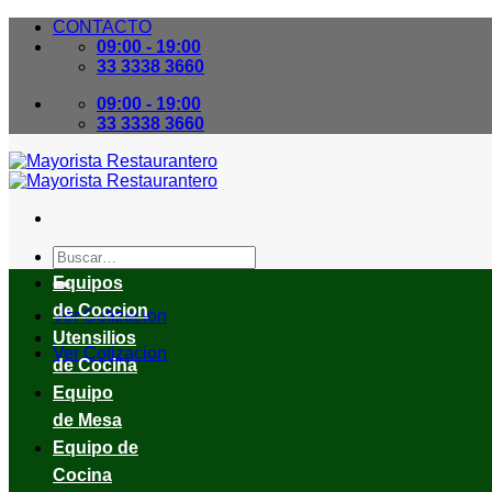
Skip
CONTACTO
to
09:00 - 19:00
content
33 3338 3660
09:00 - 19:00
33 3338 3660
Buscar
por:
Equipos
de Coccion
Ver Cotizacion
Utensilios
Ver Cotizacion
de Cocina
Equipo
de Mesa
Equipo de
Cocina