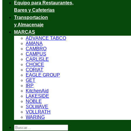
Equipo para Restaurantes,
Bares y Cafeterias
Transportacion
y Almacenaje
MARCAS
ADVANCE TABCO
AMANA
CAMBRO
CAMPUS
CARLISLE
CHOICE
CORIAT
EAGLE GROUP
GET
IRP
KitchenAid
LAKESIDE
NOBLE
SOLWAVE
VOLLRATH
WARING
Buscar