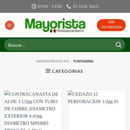
Skip
09:00 - 19:00
33 3338 3660
to
content
VER
COTIZACION
Buscar
por:
NUEVOS PRODUCTOS
/
FONTANERIA
CATEGORIAS