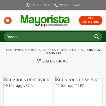
Skip
09:00 - 19:00
33 3338 3660
to
content
VER
COTIZACION
Buscar
por:
EQUIPO PARA RESTAURANTES, BARES Y CAFETERIAS
/
CHAROLAS
/
CHAROLAS
DE SERVICIO
CATEGORIAS