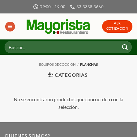
Skip
09:00 - 19:00
33 3338 3660
to
content
VER
COTIZACION
Buscar
por:
EQUIPOS DE COCCION
/
PLANCHAS
CATEGORIAS
No se encontraron productos que concuerden con la
selección.
QUIENES SOMOS?