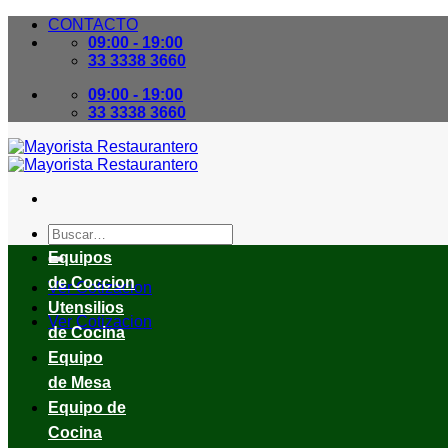
Skip
CONTACTO
to
09:00 - 19:00
content
33 3338 3660
09:00 - 19:00
33 3338 3660
Buscar
por:
Equipos
de Coccion
Ver Cotizacion
Utensilios
Ver Cotizacion
de Cocina
Equipo
de Mesa
Equipo de
Cocina