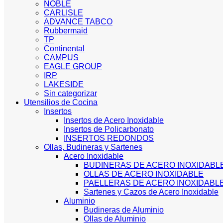
NOBLE
CARLISLE
ADVANCE TABCO
Rubbermaid
TP
Continental
CAMPUS
EAGLE GROUP
IRP
LAKESIDE
Sin categorizar
Utensilios de Cocina
Insertos
Insertos de Acero Inoxidable
Insertos de Policarbonato
INSERTOS REDONDOS
Ollas, Budineras y Sartenes
Acero Inoxidable
BUDINERAS DE ACERO INOXIDABL
OLLAS DE ACERO INOXIDABLE
PAELLERAS DE ACERO INOXIDABL
Sartenes y Cazos de Acero Inoxidable
Aluminio
Budineras de Aluminio
Ollas de Aluminio