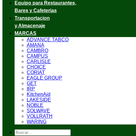
Equipo para Restaurantes,
Bares y Cafeterias
Transportacion
y Almacenaje
MARCAS
ADVANCE TABCO
AMANA
CAMBRO
CAMPUS
CARLISLE
CHOICE
CORIAT
EAGLE GROUP
GET
IRP
KitchenAid
LAKESIDE
NOBLE
SOLWAVE
VOLLRATH
WARING
Buscar