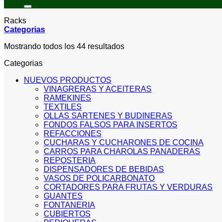
por:
Racks
Categorias
Sorted
Mostrando todos los 44 resultados
by
Categorias
price:
low
NUEVOS PRODUCTOS
to
VINAGRERAS Y ACEITERAS
high
RAMEKINES
TEXTILES
OLLAS SARTENES Y BUDINERAS
FONDOS FALSOS PARA INSERTOS
REFACCIONES
CUCHARAS Y CUCHARONES DE COCINA
CARROS PARA CHAROLAS PANADERAS
REPOSTERIA
DISPENSADORES DE BEBIDAS
VASOS DE POLICARBONATO
CORTADORES PARA FRUTAS Y VERDURAS
GUANTES
FONTANERIA
CUBIERTOS