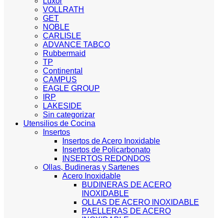
Luxor
VOLLRATH
GET
NOBLE
CARLISLE
ADVANCE TABCO
Rubbermaid
TP
Continental
CAMPUS
EAGLE GROUP
IRP
LAKESIDE
Sin categorizar
Utensilios de Cocina
Insertos
Insertos de Acero Inoxidable
Insertos de Policarbonato
INSERTOS REDONDOS
Ollas, Budineras y Sartenes
Acero Inoxidable
BUDINERAS DE ACERO
INOXIDABLE
OLLAS DE ACERO INOXIDABLE
PAELLERAS DE ACERO