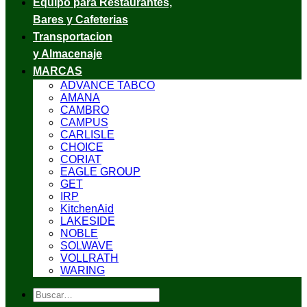
Equipo para Restaurantes,
Bares y Cafeterias
Transportacion
y Almacenaje
MARCAS
ADVANCE TABCO
AMANA
CAMBRO
CAMPUS
CARLISLE
CHOICE
CORIAT
EAGLE GROUP
GET
IRP
KitchenAid
LAKESIDE
NOBLE
SOLWAVE
VOLLRATH
WARING
Buscar
por: