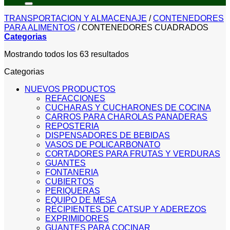
TRANSPORTACION Y ALMACENAJE
/
CONTENEDORES
PARA ALIMENTOS
/
CONTENEDORES CUADRADOS
Categorias
Sorted
Mostrando todos los 63 resultados
by
Categorias
price:
low
NUEVOS PRODUCTOS
to
REFACCIONES
high
CUCHARAS Y CUCHARONES DE COCINA
CARROS PARA CHAROLAS PANADERAS
REPOSTERIA
DISPENSADORES DE BEBIDAS
VASOS DE POLICARBONATO
CORTADORES PARA FRUTAS Y VERDURAS
GUANTES
FONTANERIA
CUBIERTOS
PERIQUERAS
EQUIPO DE MESA
RECIPIENTES DE CATSUP Y ADEREZOS
EXPRIMIDORES
GUANTES PARA COCINAR