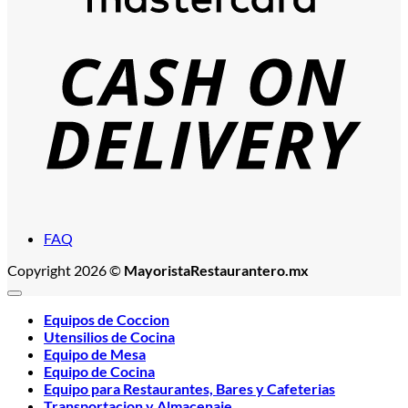
C
D
FAQ
Copyright 2026 ©
MayoristaRestaurantero.mx
Equipos de Coccion
Utensilios de Cocina
Equipo de Mesa
Equipo de Cocina
Equipo para Restaurantes, Bares y Cafeterias
Transportacion y Almacenaje