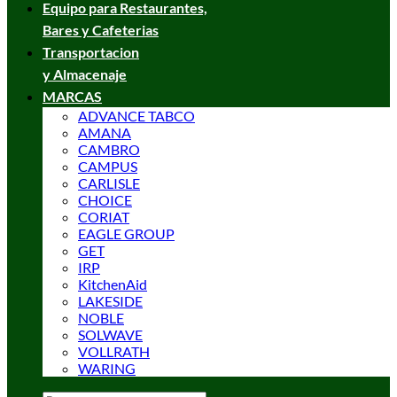
Equipo para Restaurantes,
Bares y Cafeterias
Transportacion
y Almacenaje
MARCAS
ADVANCE TABCO
AMANA
CAMBRO
CAMPUS
CARLISLE
CHOICE
CORIAT
EAGLE GROUP
GET
IRP
KitchenAid
LAKESIDE
NOBLE
SOLWAVE
VOLLRATH
WARING