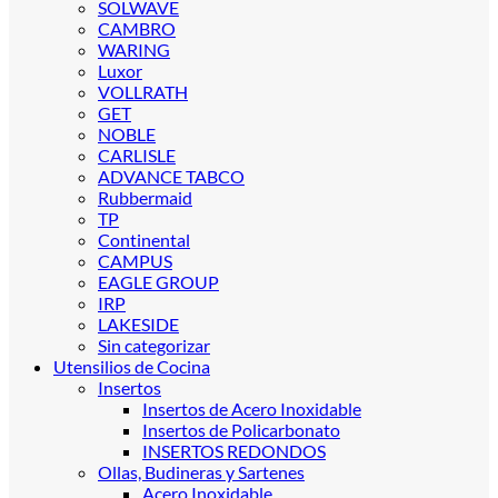
SOLWAVE
CAMBRO
WARING
Luxor
VOLLRATH
GET
NOBLE
CARLISLE
ADVANCE TABCO
Rubbermaid
TP
Continental
CAMPUS
EAGLE GROUP
IRP
LAKESIDE
Sin categorizar
Utensilios de Cocina
Insertos
Insertos de Acero Inoxidable
Insertos de Policarbonato
INSERTOS REDONDOS
Ollas, Budineras y Sartenes
Acero Inoxidable