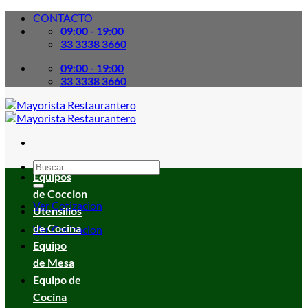
Skip
CONTACTO
to
09:00 - 19:00
content
33 3338 3660
09:00 - 19:00
33 3338 3660
Buscar
Equipos
por:
de Coccion
Ver Cotizacion
Utensilios
de Cocina
Ver Cotizacion
Equipo
de Mesa
Equipo de
Cocina