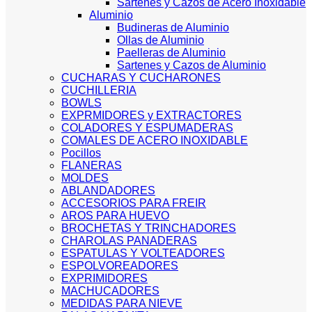
Sartenes y Cazos de Acero Inoxidable
Aluminio
Budineras de Aluminio
Ollas de Aluminio
Paelleras de Aluminio
Sartenes y Cazos de Aluminio
CUCHARAS Y CUCHARONES
CUCHILLERIA
BOWLS
EXPRMIDORES y EXTRACTORES
COLADORES Y ESPUMADERAS
COMALES DE ACERO INOXIDABLE
Pocillos
FLANERAS
MOLDES
ABLANDADORES
ACCESORIOS PARA FREIR
AROS PARA HUEVO
BROCHETAS Y TRINCHADORES
CHAROLAS PANADERAS
ESPATULAS Y VOLTEADORES
ESPOLVOREADORES
EXPRIMIDORES
MACHUCADORES
MEDIDAS PARA NIEVE