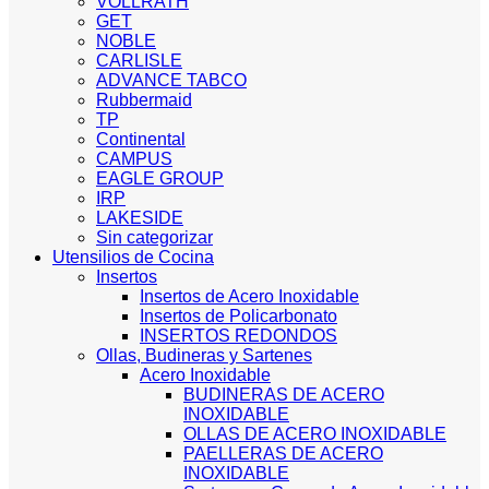
VOLLRATH
GET
NOBLE
CARLISLE
ADVANCE TABCO
Rubbermaid
TP
Continental
CAMPUS
EAGLE GROUP
IRP
LAKESIDE
Sin categorizar
Utensilios de Cocina
Insertos
Insertos de Acero Inoxidable
Insertos de Policarbonato
INSERTOS REDONDOS
Ollas, Budineras y Sartenes
Acero Inoxidable
BUDINERAS DE ACERO
INOXIDABLE
OLLAS DE ACERO INOXIDABLE
PAELLERAS DE ACERO
INOXIDABLE