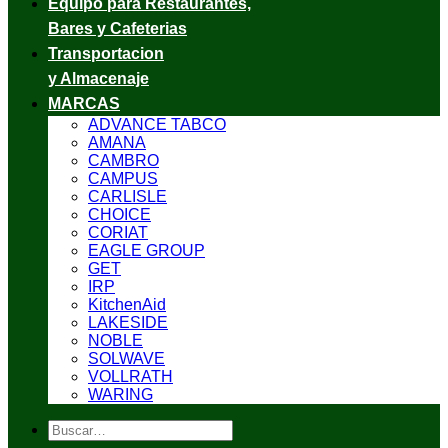
Equipo para Restaurantes,
Bares y Cafeterias
Transportacion
y Almacenaje
MARCAS
ADVANCE TABCO
AMANA
CAMBRO
CAMPUS
CARLISLE
CHOICE
CORIAT
EAGLE GROUP
GET
IRP
KitchenAid
LAKESIDE
NOBLE
SOLWAVE
VOLLRATH
WARING
Buscar
por: