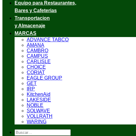
Equipo para Restaurantes,
Bares y Cafeterias
Transportacion
y Almacenaje
MARCAS
ADVANCE TABCO
AMANA
CAMBRO
CAMPUS
CARLISLE
CHOICE
CORIAT
EAGLE GROUP
GET
IRP
KitchenAid
LAKESIDE
NOBLE
SOLWAVE
VOLLRATH
WARING
Buscar