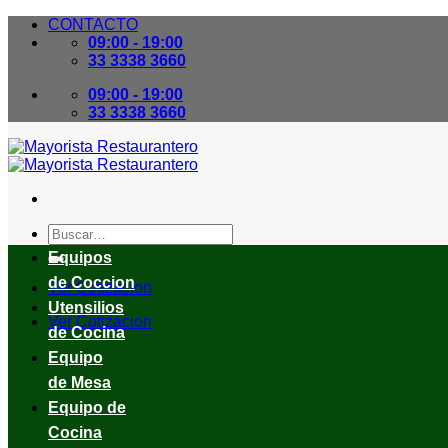
Skip
CONTACTO
to
09:00 - 19:00
content
33 3338 3660
09:00 - 19:00
33 3338 3660
Buscar
por:
Equipos
de Coccion
Ver Cotizacion
Utensilios
Ver Cotizacion
de Cocina
Equipo
de Mesa
Equipo de
Cocina