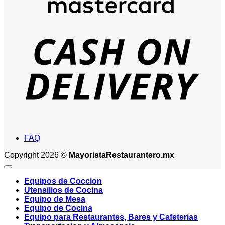
D
FAQ
Copyright 2026 ©
MayoristaRestaurantero.mx
Equipos de Coccion
Utensilios de Cocina
Equipo de Mesa
Equipo de Cocina
Equipo para Restaurantes, Bares y Cafeterias