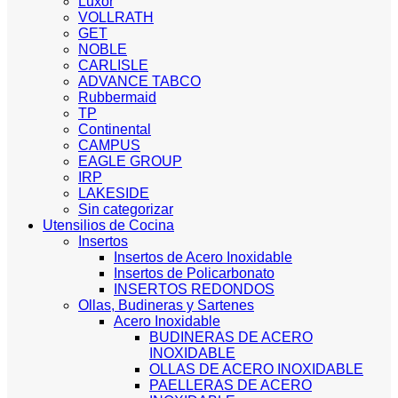
Luxor
VOLLRATH
GET
NOBLE
CARLISLE
ADVANCE TABCO
Rubbermaid
TP
Continental
CAMPUS
EAGLE GROUP
IRP
LAKESIDE
Sin categorizar
Utensilios de Cocina
Insertos
Insertos de Acero Inoxidable
Insertos de Policarbonato
INSERTOS REDONDOS
Ollas, Budineras y Sartenes
Acero Inoxidable
BUDINERAS DE ACERO
INOXIDABLE
OLLAS DE ACERO INOXIDABLE
PAELLERAS DE ACERO