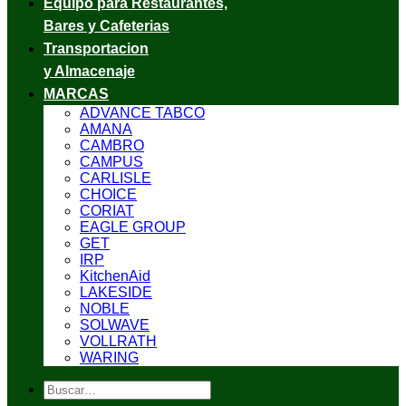
Equipo para Restaurantes,
Bares y Cafeterias
Transportacion
y Almacenaje
MARCAS
ADVANCE TABCO
AMANA
CAMBRO
CAMPUS
CARLISLE
CHOICE
CORIAT
EAGLE GROUP
GET
IRP
KitchenAid
LAKESIDE
NOBLE
SOLWAVE
VOLLRATH
WARING
Buscar
por: