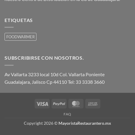
ETIQUETAS
FOODWARMER
SUBSCRIBIRSE CON NOSOTROS.
Av Vallarta 3233 local 10d Col. Vallarta Poniente
Guadalajara, Jalisco Cp 44110 Tel: 33 3338 3660
Visa
PayPal
MasterCard
Cash
On
FAQ
Delivery
Copyright 2026 ©
MayoristaRestaurantero.mx