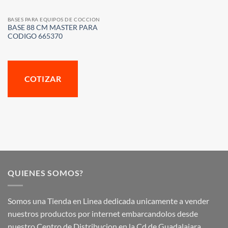
BASES PARA EQUIPOS DE COCCION
BASE 88 CM MASTER PARA
CODIGO 665370
COTIZAR
QUIENES SOMOS?
Somos una Tienda en Linea dedicada unicamente a vender
nuestros productos por internet embarcandolos desde
nuestro Centro de Distribucion en la Cd de Guadalajara.