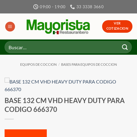
Skip
09:00 - 19:00
33 3338 3660
to
content
VER
COTIZACION
Buscar
por:
EQUIPOS DE COCCION
/
BASES PARA EQUIPOS DE COCCION
BASE 132 CM VHD HEAVY DUTY PARA
CODIGO 666370