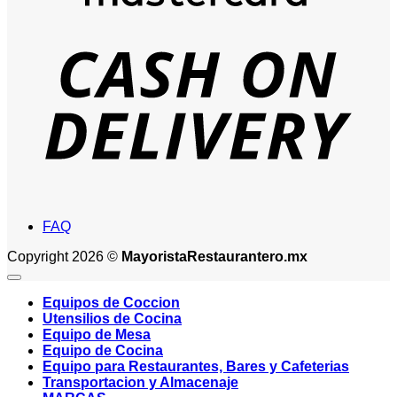
D
FAQ
Copyright 2026 ©
MayoristaRestaurantero.mx
Equipos de Coccion
Utensilios de Cocina
Equipo de Mesa
Equipo de Cocina
Equipo para Restaurantes, Bares y Cafeterias
Transportacion y Almacenaje