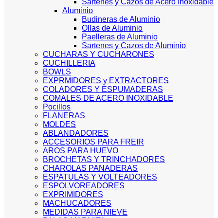
Sartenes y Cazos de Acero Inoxidable
Aluminio
Budineras de Aluminio
Ollas de Aluminio
Paelleras de Aluminio
Sartenes y Cazos de Aluminio
CUCHARAS Y CUCHARONES
CUCHILLERIA
BOWLS
EXPRMIDORES y EXTRACTORES
COLADORES Y ESPUMADERAS
COMALES DE ACERO INOXIDABLE
Pocillos
FLANERAS
MOLDES
ABLANDADORES
ACCESORIOS PARA FREIR
AROS PARA HUEVO
BROCHETAS Y TRINCHADORES
CHAROLAS PANADERAS
ESPATULAS Y VOLTEADORES
ESPOLVOREADORES
EXPRIMIDORES
MACHUCADORES
MEDIDAS PARA NIEVE