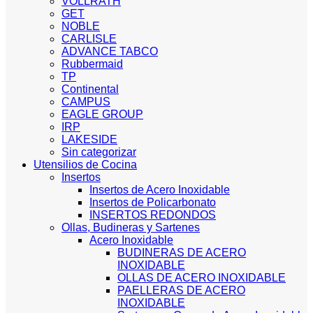
VOLLRATH
GET
NOBLE
CARLISLE
ADVANCE TABCO
Rubbermaid
TP
Continental
CAMPUS
EAGLE GROUP
IRP
LAKESIDE
Sin categorizar
Utensilios de Cocina
Insertos
Insertos de Acero Inoxidable
Insertos de Policarbonato
INSERTOS REDONDOS
Ollas, Budineras y Sartenes
Acero Inoxidable
BUDINERAS DE ACERO
INOXIDABLE
OLLAS DE ACERO INOXIDABLE
PAELLERAS DE ACERO
INOXIDABLE