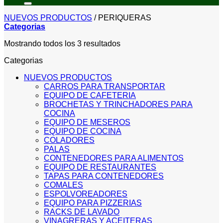
NUEVOS PRODUCTOS
/
PERIQUERAS
Categorias
Sorted
Mostrando todos los 3 resultados
by
Categorias
price:
low
NUEVOS PRODUCTOS
to
CARROS PARA TRANSPORTAR
high
EQUIPO DE CAFETERIA
BROCHETAS Y TRINCHADORES PARA
COCINA
EQUIPO DE MESEROS
EQUIPO DE COCINA
COLADORES
PALAS
CONTENEDORES PARA ALIMENTOS
EQUIPO DE RESTAURANTES
TAPAS PARA CONTENEDORES
COMALES
ESPOLVOREADORES
EQUIPO PARA PIZZERIAS
RACKS DE LAVADO
VINAGRERAS Y ACEITERAS