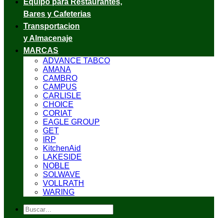
Equipo para Restaurantes,
Bares y Cafeterias
Transportacion
y Almacenaje
MARCAS
ADVANCE TABCO
AMANA
CAMBRO
CAMPUS
CARLISLE
CHOICE
CORIAT
EAGLE GROUP
GET
IRP
KitchenAid
LAKESIDE
NOBLE
SOLWAVE
VOLLRATH
WARING
Buscar
por: