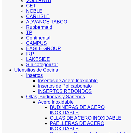
VOLLRATH
GET
NOBLE
CARLISLE
ADVANCE TABCO
Rubbermaid
TP
Continental
CAMPUS
EAGLE GROUP
IRP
LAKESIDE
Sin categorizar
Utensilios de Cocina
Insertos
Insertos de Acero Inoxidable
Insertos de Policarbonato
INSERTOS REDONDOS
Ollas, Budineras y Sartenes
Acero Inoxidable
BUDINERAS DE ACERO
INOXIDABLE
OLLAS DE ACERO INOXIDABLE
PAELLERAS DE ACERO
INOXIDABLE