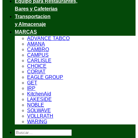
Equipo para Restaurantes,
Bares y Cafeterias
Transportacion
y Almacenaje
MARCAS
ADVANCE TABCO
AMANA
CAMBRO
CAMPUS
CARLISLE
CHOICE
CORIAT
EAGLE GROUP
GET
IRP
KitchenAid
LAKESIDE
NOBLE
SOLWAVE
VOLLRATH
WARING
Buscar
por: