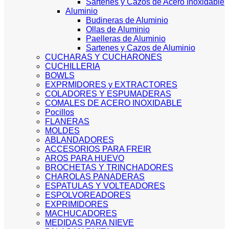
Sartenes y Cazos de Acero Inoxidable
Aluminio
Budineras de Aluminio
Ollas de Aluminio
Paelleras de Aluminio
Sartenes y Cazos de Aluminio
CUCHARAS Y CUCHARONES
CUCHILLERIA
BOWLS
EXPRMIDORES y EXTRACTORES
COLADORES Y ESPUMADERAS
COMALES DE ACERO INOXIDABLE
Pocillos
FLANERAS
MOLDES
ABLANDADORES
ACCESORIOS PARA FREIR
AROS PARA HUEVO
BROCHETAS Y TRINCHADORES
CHAROLAS PANADERAS
ESPATULAS Y VOLTEADORES
ESPOLVOREADORES
EXPRIMIDORES
MACHUCADORES
MEDIDAS PARA NIEVE