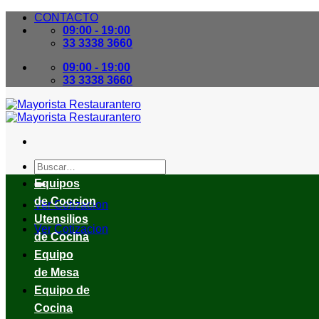
Skip
CONTACTO
to
09:00 - 19:00
content
33 3338 3660
09:00 - 19:00
33 3338 3660
Buscar
por:
Equipos
de Coccion
Ver Cotizacion
Utensilios
Ver Cotizacion
de Cocina
Equipo
de Mesa
Equipo de
Cocina