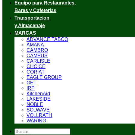
Equipo para Restaurantes,
Bares y Cafeterias
Transportacion
y Almacenaje
MARCAS
ADVANCE TABCO
AMANA
CAMBRO
CAMPUS
CARLISLE
CHOICE
CORIAT
EAGLE GROUP
GET
IRP
KitchenAid
LAKESIDE
NOBLE
SOLWAVE
VOLLRATH
WARING
Buscar