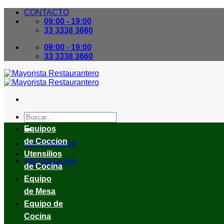
Skip
CONTACTO
to
09:00 - 19:00
content
33 3338 3660
09:00 - 19:00
33 3338 3660
Buscar
por:
Equipos
de Coccion
Ver Cotizacion
Utensilios
Ver Cotizacion
de Cocina
Equipo
de Mesa
Equipo de
Cocina