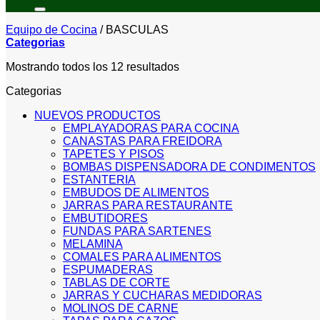
por:
Equipo de Cocina
/
BASCULAS
Categorias
Sorted
Mostrando todos los 12 resultados
by
Categorias
price:
low
NUEVOS PRODUCTOS
to
EMPLAYADORAS PARA COCINA
high
CANASTAS PARA FREIDORA
TAPETES Y PISOS
BOMBAS DISPENSADORA DE CONDIMENTOS
ESTANTERIA
EMBUDOS DE ALIMENTOS
JARRAS PARA RESTAURANTE
EMBUTIDORES
FUNDAS PARA SARTENES
MELAMINA
COMALES PARA ALIMENTOS
ESPUMADERAS
TABLAS DE CORTE
JARRAS Y CUCHARAS MEDIDORAS
MOLINOS DE CARNE