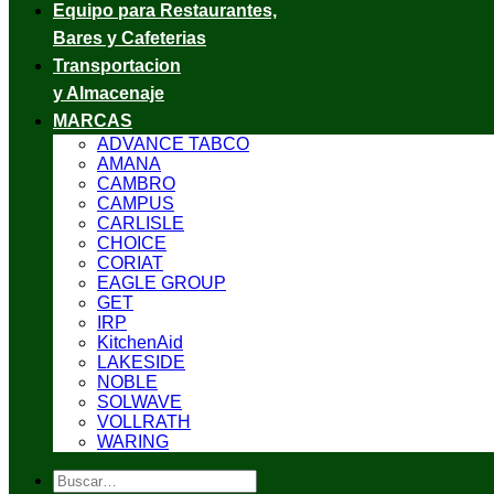
Equipo para Restaurantes,
Bares y Cafeterias
Transportacion
y Almacenaje
MARCAS
ADVANCE TABCO
AMANA
CAMBRO
CAMPUS
CARLISLE
CHOICE
CORIAT
EAGLE GROUP
GET
IRP
KitchenAid
LAKESIDE
NOBLE
SOLWAVE
VOLLRATH
WARING
Buscar