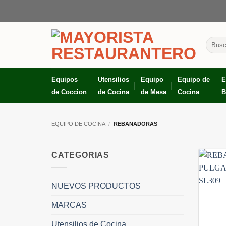
Skip
to
content
Busca
por:
Equipos
Utensilios
Equipo
Equipo de
E
de Coccion
de Cocina
de Mesa
Cocina
B
EQUIPO DE COCINA
/
REBANADORAS
CATEGORIAS
NUEVOS PRODUCTOS
MARCAS
Utensilios de Cocina