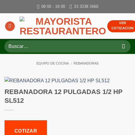
Skip
09:00 - 19:00
33 3338 3660
to
content
VER
COTIZACION
Buscar
por:
EQUIPO DE COCINA
/
REBANADORAS
REBANADORA 12 PULGADAS 1/2 HP
SL512
COTIZAR