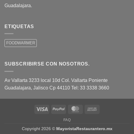
Guadalajara.
ETIQUETAS
FOODWARMER
SUBSCRIBIRSE CON NOSOTROS.
Av Vallarta 3233 local 10d Col. Vallarta Poniente
Guadalajara, Jalisco Cp 44110 Tel: 33 3338 3660
Visa
PayPal
MasterCard
Cash
On
FAQ
Delivery
Copyright 2026 ©
MayoristaRestaurantero.mx