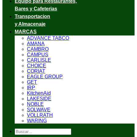
Equipo para Restaurantes,
Bares y Cafeterias
Transportacion
y Almacenaje
MARCAS
ADVANCE TABCO
AMANA
CAMBRO
CAMPUS
CARLISLE
CHOICE
CORIAT
EAGLE GROUP
GET
IRP
KitchenAid
LAKESIDE
NOBLE
SOLWAVE
VOLLRATH
WARING
Buscar
por: