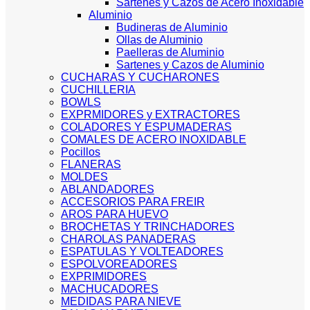
Sartenes y Cazos de Acero Inoxidable
Aluminio
Budineras de Aluminio
Ollas de Aluminio
Paelleras de Aluminio
Sartenes y Cazos de Aluminio
CUCHARAS Y CUCHARONES
CUCHILLERIA
BOWLS
EXPRMIDORES y EXTRACTORES
COLADORES Y ESPUMADERAS
COMALES DE ACERO INOXIDABLE
Pocillos
FLANERAS
MOLDES
ABLANDADORES
ACCESORIOS PARA FREIR
AROS PARA HUEVO
BROCHETAS Y TRINCHADORES
CHAROLAS PANADERAS
ESPATULAS Y VOLTEADORES
ESPOLVOREADORES
EXPRIMIDORES
MACHUCADORES
MEDIDAS PARA NIEVE