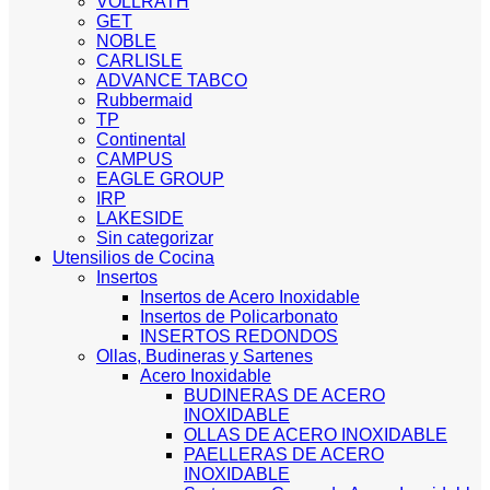
VOLLRATH
GET
NOBLE
CARLISLE
ADVANCE TABCO
Rubbermaid
TP
Continental
CAMPUS
EAGLE GROUP
IRP
LAKESIDE
Sin categorizar
Utensilios de Cocina
Insertos
Insertos de Acero Inoxidable
Insertos de Policarbonato
INSERTOS REDONDOS
Ollas, Budineras y Sartenes
Acero Inoxidable
BUDINERAS DE ACERO
INOXIDABLE
OLLAS DE ACERO INOXIDABLE
PAELLERAS DE ACERO
INOXIDABLE