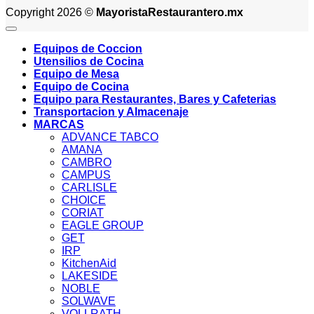
Copyright 2026 ©
MayoristaRestaurantero.mx
Equipos de Coccion
Utensilios de Cocina
Equipo de Mesa
Equipo de Cocina
Equipo para Restaurantes, Bares y Cafeterias
Transportacion y Almacenaje
MARCAS
ADVANCE TABCO
AMANA
CAMBRO
CAMPUS
CARLISLE
CHOICE
CORIAT
EAGLE GROUP
GET
IRP
KitchenAid
LAKESIDE
NOBLE
SOLWAVE
VOLLRATH