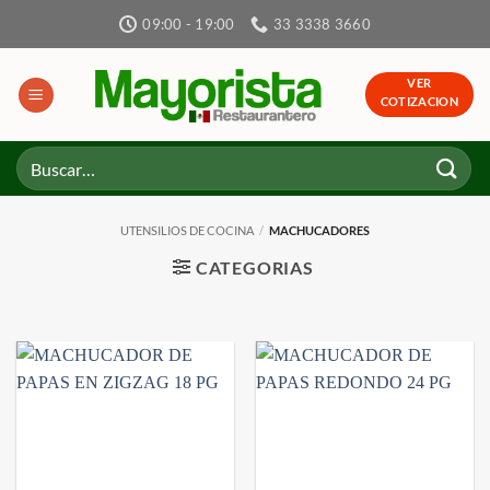
Skip
09:00 - 19:00
33 3338 3660
to
content
VER
COTIZACION
Buscar
por:
UTENSILIOS DE COCINA
/
MACHUCADORES
CATEGORIAS