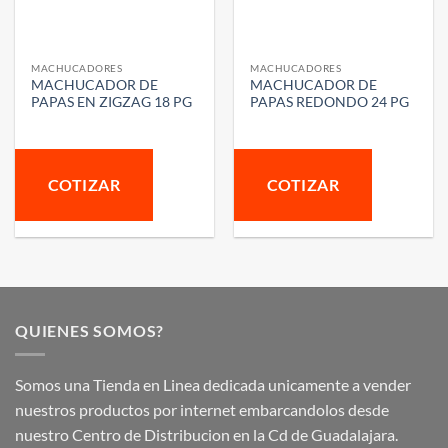
MACHUCADORES
MACHUCADORES
MACHUCADOR DE
MACHUCADOR DE
PAPAS EN ZIGZAG 18 PG
PAPAS REDONDO 24 PG
COTIZAR
COTIZAR
QUIENES SOMOS?
Somos una Tienda en Linea dedicada unicamente a vender
nuestros productos por internet embarcandolos desde
nuestro Centro de Distribucion en la Cd de Guadalajara.