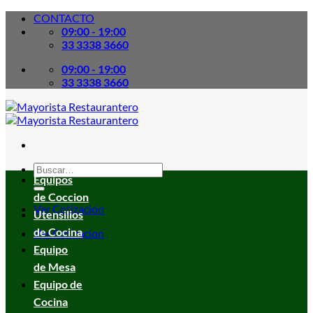
Skip
CONTACTO
to
09:00 - 19:00
content
33 3338 3660
09:00 - 19:00
33 3338 3660
Buscar
Equipos
por:
de Coccion
Ver Cotizacion
Utensilios
de Cocina
Ver Cotizacion
Equipo
de Mesa
Equipo de
Cocina