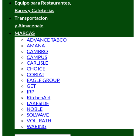
Equipo para Restaurantes,
Bares y Cafeterias
Transportacion
y Almacenaje
MARCAS
ADVANCE TABCO
AMANA
CAMBRO
CAMPUS
CARLISLE
CHOICE
CORIAT
EAGLE GROUP
GET
IRP
KitchenAid
LAKESIDE
NOBLE
SOLWAVE
VOLLRATH
WARING