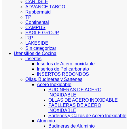
CARLISLE
ADVANCE TABCO
Rubbermaid
TP
Continental
CAMPUS
EAGLE GROUP
IRP
LAKESIDE
Sin categorizar
Utensilios de Cocina
Insertos
Insertos de Acero Inoxidable
Insertos de Policarbonato
INSERTOS REDONDOS
Ollas, Budineras y Sartenes
Acero Inoxidable
BUDINERAS DE ACERO
INOXIDABLE
OLLAS DE ACERO INOXIDABLE
PAELLERAS DE ACERO
INOXIDABLE
Sartenes y Cazos de Acero Inoxidable
Aluminio
Budineras de Aluminio