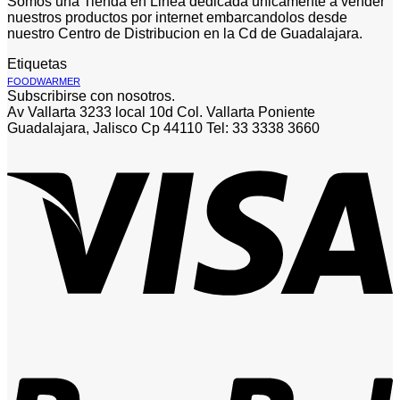
Somos una Tienda en Linea dedicada unicamente a vender
nuestros productos por internet embarcandolos desde
nuestro Centro de Distribucion en la Cd de Guadalajara.
Etiquetas
FOODWARMER
Subscribirse con nosotros.
Av Vallarta 3233 local 10d Col. Vallarta Poniente
Guadalajara, Jalisco Cp 44110 Tel: 33 3338 3660
V
P