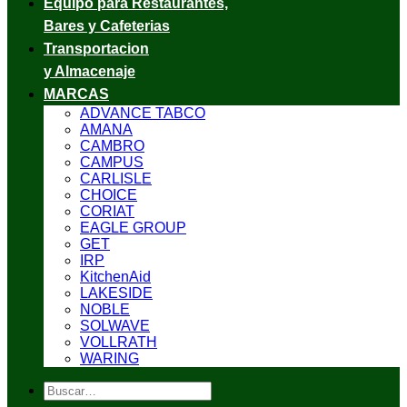
Equipo para Restaurantes,
Bares y Cafeterias
Transportacion
y Almacenaje
MARCAS
ADVANCE TABCO
AMANA
CAMBRO
CAMPUS
CARLISLE
CHOICE
CORIAT
EAGLE GROUP
GET
IRP
KitchenAid
LAKESIDE
NOBLE
SOLWAVE
VOLLRATH
WARING
Buscar
por: