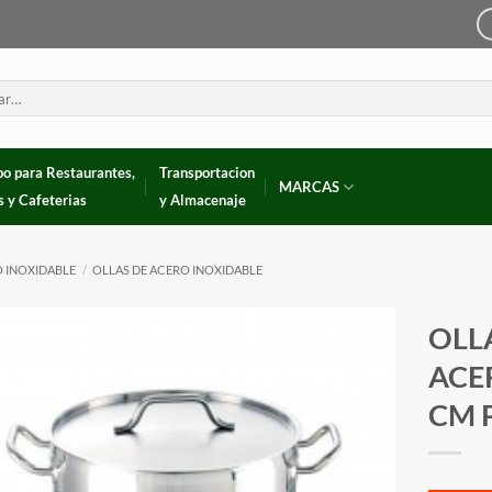
po para Restaurantes,
Transportacion
MARCAS
s y Cafeterias
y Almacenaje
 INOXIDABLE
/
OLLAS DE ACERO INOXIDABLE
OLL
ACER
CM 