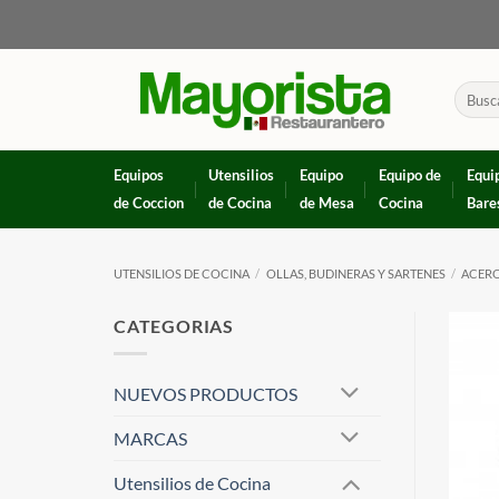
Skip
to
content
Buscar
por:
Equipos
Utensilios
Equipo
Equipo de
Equi
de Coccion
de Cocina
de Mesa
Cocina
Bare
UTENSILIOS DE COCINA
/
OLLAS, BUDINERAS Y SARTENES
/
ACERO
CATEGORIAS
NUEVOS PRODUCTOS
MARCAS
Utensilios de Cocina