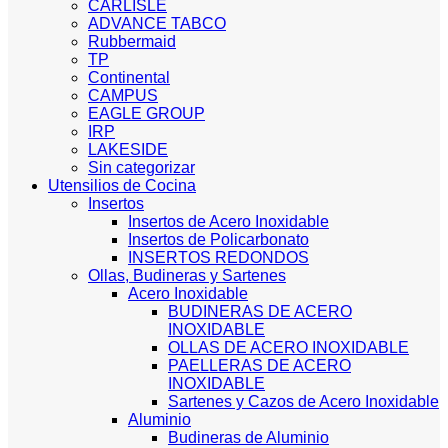
CARLISLE
ADVANCE TABCO
Rubbermaid
TP
Continental
CAMPUS
EAGLE GROUP
IRP
LAKESIDE
Sin categorizar
Utensilios de Cocina
Insertos
Insertos de Acero Inoxidable
Insertos de Policarbonato
INSERTOS REDONDOS
Ollas, Budineras y Sartenes
Acero Inoxidable
BUDINERAS DE ACERO
INOXIDABLE
OLLAS DE ACERO INOXIDABLE
PAELLERAS DE ACERO
INOXIDABLE
Sartenes y Cazos de Acero Inoxidable
Aluminio
Budineras de Aluminio