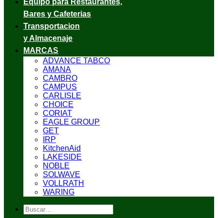
Equipo para Restaurantes,
Bares y Cafeterias
Transportacion
y Almacenaje
MARCAS
ADVANCE TABCO
AMANA
CAMBRO
CAMPUS
CARLISLE
CHOICE
CORIAT
EAGLE GROUP
GET
IRP
KitchenAid
LAKESIDE
NOBLE
SOLWAVE
VOLLRATH
WARING
Buscar
por: