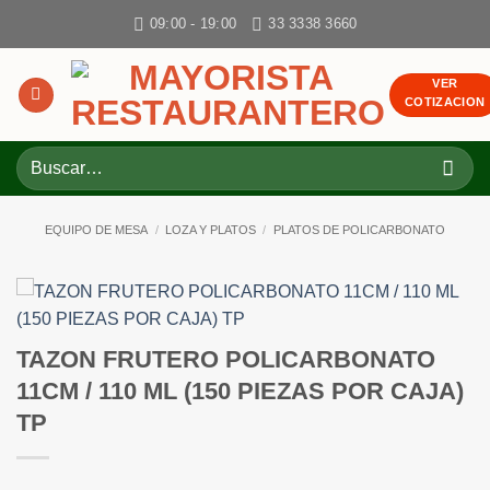
Skip
09:00 - 19:00
33 3338 3660
to
content
VER
COTIZACION
Buscar
por:
EQUIPO DE MESA
/
LOZA Y PLATOS
/
PLATOS DE POLICARBONATO
TAZON FRUTERO POLICARBONATO
11CM / 110 ML (150 PIEZAS POR CAJA)
TP