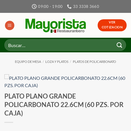
Skip
09:00 - 19:00
33 3338 3660
to
content
VER
COTIZACION
Buscar
por:
EQUIPO DE MESA
/
LOZA Y PLATOS
/
PLATOS DE POLICARBONATO
PLATO PLANO GRANDE
POLICARBONATO 22.6CM (60 PZS. POR
CAJA)