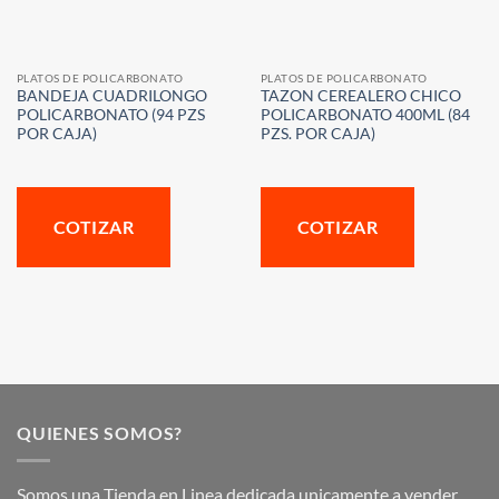
PLATOS DE POLICARBONATO
PLATOS DE POLICARBONATO
BANDEJA CUADRILONGO
TAZON CEREALERO CHICO
POLICARBONATO (94 PZS
POLICARBONATO 400ML (84
POR CAJA)
PZS. POR CAJA)
COTIZAR
COTIZAR
QUIENES SOMOS?
Somos una Tienda en Linea dedicada unicamente a vender