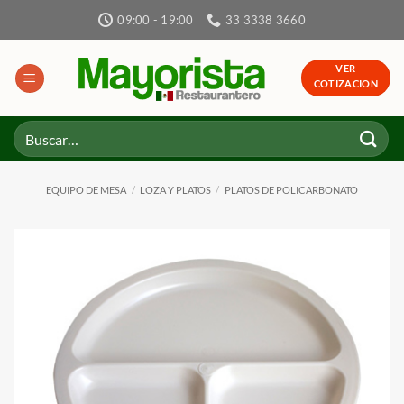
Skip
09:00 - 19:00
33 3338 3660
to
content
VER
COTIZACION
Buscar
por:
EQUIPO DE MESA
/
LOZA Y PLATOS
/
PLATOS DE POLICARBONATO