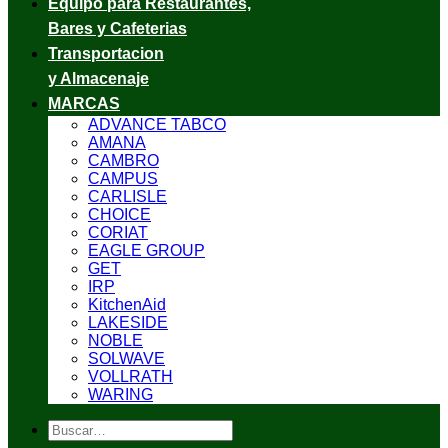
Equipo para Restaurantes,
Bares y Cafeterias
Transportacion
y Almacenaje
MARCAS
ADVANCE TABCO
AMANA
CAMBRO
CAMPUS
CARLISLE
CHOICE
CORIAT
EAGLE GROUP
GET
IRP
KitchenAid
LAKESIDE
NOBLE
SOLWAVE
VOLLRATH
WARING
Buscar
por: