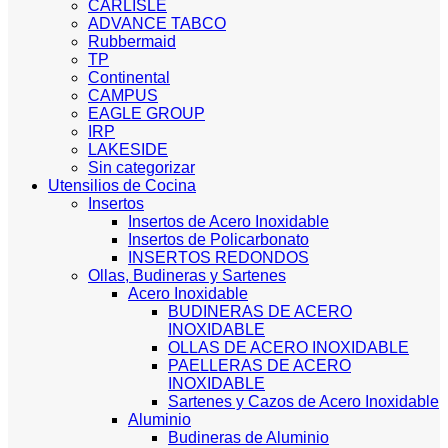
CARLISLE
ADVANCE TABCO
Rubbermaid
TP
Continental
CAMPUS
EAGLE GROUP
IRP
LAKESIDE
Sin categorizar
Utensilios de Cocina
Insertos
Insertos de Acero Inoxidable
Insertos de Policarbonato
INSERTOS REDONDOS
Ollas, Budineras y Sartenes
Acero Inoxidable
BUDINERAS DE ACERO
INOXIDABLE
OLLAS DE ACERO INOXIDABLE
PAELLERAS DE ACERO
INOXIDABLE
Sartenes y Cazos de Acero Inoxidable
Aluminio
Budineras de Aluminio