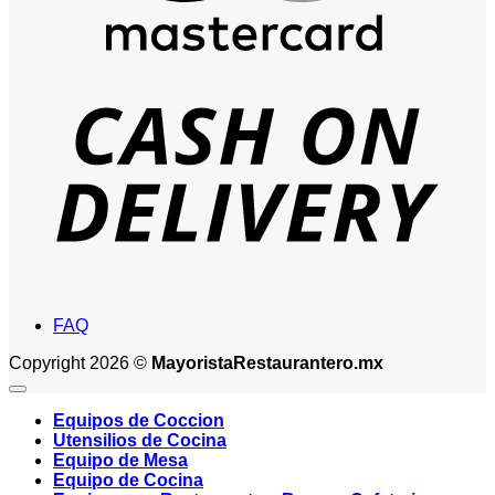
D
FAQ
Copyright 2026 ©
MayoristaRestaurantero.mx
Equipos de Coccion
Utensilios de Cocina
Equipo de Mesa
Equipo de Cocina