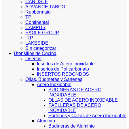
CARLISLE
ADVANCE TABCO
Rubbermaid
TP
Continental
CAMPUS
EAGLE GROUP
IRP
LAKESIDE
Sin categorizar
Utensilios de Cocina
Insertos
Insertos de Acero Inoxidable
Insertos de Policarbonato
INSERTOS REDONDOS
Ollas, Budineras y Sartenes
Acero Inoxidable
BUDINERAS DE ACERO
INOXIDABLE
OLLAS DE ACERO INOXIDABLE
PAELLERAS DE ACERO
INOXIDABLE
Sartenes y Cazos de Acero Inoxidable
Aluminio
Budineras de Aluminio