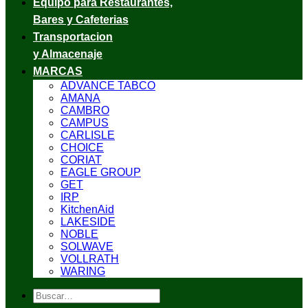
Equipo para Restaurantes,
Bares y Cafeterias
Transportacion
y Almacenaje
MARCAS
ADVANCE TABCO
AMANA
CAMBRO
CAMPUS
CARLISLE
CHOICE
CORIAT
EAGLE GROUP
GET
IRP
KitchenAid
LAKESIDE
NOBLE
SOLWAVE
VOLLRATH
WARING
Buscar
por: