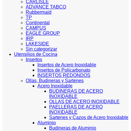
CARLISLE
ADVANCE TABCO
Rubbermaid
TP
Continental
CAMPUS
EAGLE GROUP
IRP
LAKESIDE
Sin categorizar
Utensilios de Cocina
Insertos
Insertos de Acero Inoxidable
Insertos de Policarbonato
INSERTOS REDONDOS
Ollas, Budineras y Sartenes
Acero Inoxidable
BUDINERAS DE ACERO
INOXIDABLE
OLLAS DE ACERO INOXIDABLE
PAELLERAS DE ACERO
INOXIDABLE
Sartenes y Cazos de Acero Inoxidable
Aluminio
Budineras de Aluminio