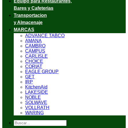
Equipo para Restaurantes,
Bares y Cafeterias
Transportacion
y Almacenaje
MARCAS
ADVANCE TABCO
AMANA
CAMBRO
CAMPUS
CARLISLE
CHOICE
CORIAT
EAGLE GROUP
GET
IRP
KitchenAid
LAKESIDE
NOBLE
SOLWAVE
VOLLRATH
WARING
Buscar
por: