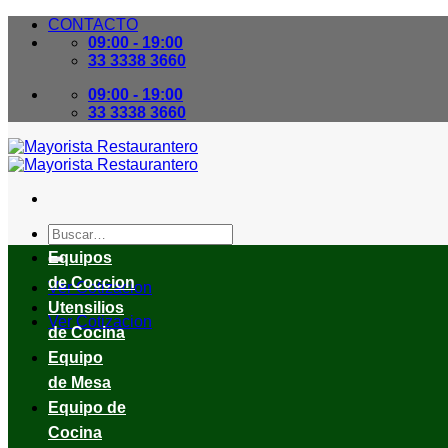
Skip
CONTACTO
to
09:00 - 19:00
content
33 3338 3660
09:00 - 19:00
33 3338 3660
Buscar
por:
Equipos
de Coccion
Ver Cotizacion
Utensilios
Ver Cotizacion
de Cocina
Equipo
de Mesa
Equipo de
Cocina