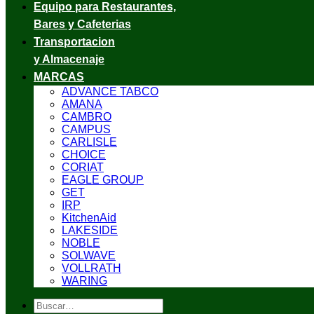
Equipo para Restaurantes,
Bares y Cafeterias
Transportacion
y Almacenaje
MARCAS
ADVANCE TABCO
AMANA
CAMBRO
CAMPUS
CARLISLE
CHOICE
CORIAT
EAGLE GROUP
GET
IRP
KitchenAid
LAKESIDE
NOBLE
SOLWAVE
VOLLRATH
WARING
Buscar