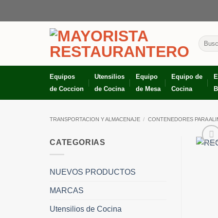
Skip
to
content
Busca
por:
Equipos
Utensilios
Equipo
Equipo de
E
de Coccion
de Cocina
de Mesa
Cocina
B
TRANSPORTACION Y ALMACENAJE
/
CONTENEDORES PARA AL
CATEGORIAS
NUEVOS PRODUCTOS
MARCAS
Utensilios de Cocina