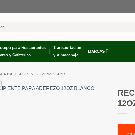
r
quipo para Restaurantes,
Transportacion
MARCAS
ares y Cafeterias
y Almacenaje
IMENTOS
/
RECIPIENTES PARA ADEREZO
REC
12O
CO