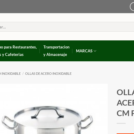
po para Restaurantes,
Transportacion
MARCAS
s y Cafeterias
y Almacenaje
 INOXIDABLE
/
OLLAS DE ACERO INOXIDABLE
OLL
ACER
CM 