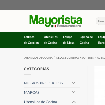
Skip
to
content
Buscar
por:
Equipos
Utensilios
Equipo
Equipo de
Equi
de Coccion
de Cocina
de Mesa
Cocina
Bare
UTENSILIOS DE COCINA
/
OLLAS, BUDINERAS Y SARTENES
/
ACERO
CATEGORIAS
NUEVOS PRODUCTOS
MARCAS
Utensilios de Cocina