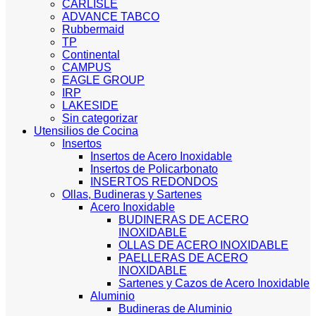
CARLISLE
ADVANCE TABCO
Rubbermaid
TP
Continental
CAMPUS
EAGLE GROUP
IRP
LAKESIDE
Sin categorizar
Utensilios de Cocina
Insertos
Insertos de Acero Inoxidable
Insertos de Policarbonato
INSERTOS REDONDOS
Ollas, Budineras y Sartenes
Acero Inoxidable
BUDINERAS DE ACERO
INOXIDABLE
OLLAS DE ACERO INOXIDABLE
PAELLERAS DE ACERO
INOXIDABLE
Sartenes y Cazos de Acero Inoxidable
Aluminio
Budineras de Aluminio