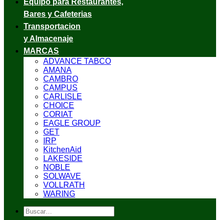
Equipo para Restaurantes,
Bares y Cafeterias
Transportacion
y Almacenaje
MARCAS
ADVANCE TABCO
AMANA
CAMBRO
CAMPUS
CARLISLE
CHOICE
CORIAT
EAGLE GROUP
GET
IRP
KitchenAid
LAKESIDE
NOBLE
SOLWAVE
VOLLRATH
WARING
Buscar
por: