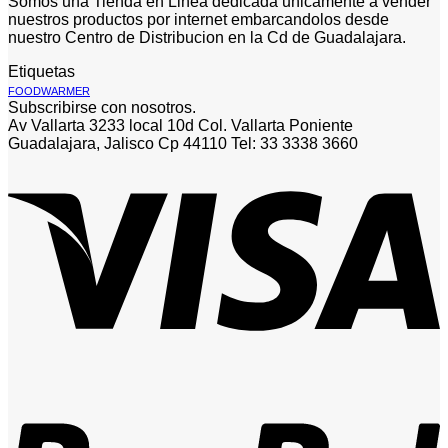
Somos una Tienda en Linea dedicada unicamente a vender
nuestros productos por internet embarcandolos desde
nuestro Centro de Distribucion en la Cd de Guadalajara.
Etiquetas
FOODWARMER
Subscribirse con nosotros.
Av Vallarta 3233 local 10d Col. Vallarta Poniente
Guadalajara, Jalisco Cp 44110 Tel: 33 3338 3660
V
P