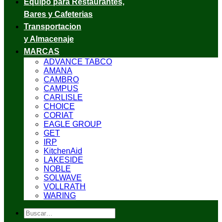
Equipo para Restaurantes,
Bares y Cafeterias
Transportacion
y Almacenaje
MARCAS
ADVANCE TABCO
AMANA
CAMBRO
CAMPUS
CARLISLE
CHOICE
CORIAT
EAGLE GROUP
GET
IRP
KitchenAid
LAKESIDE
NOBLE
SOLWAVE
VOLLRATH
WARING
Buscar
por: