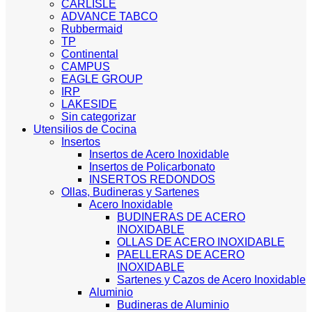
CARLISLE
ADVANCE TABCO
Rubbermaid
TP
Continental
CAMPUS
EAGLE GROUP
IRP
LAKESIDE
Sin categorizar
Utensilios de Cocina
Insertos
Insertos de Acero Inoxidable
Insertos de Policarbonato
INSERTOS REDONDOS
Ollas, Budineras y Sartenes
Acero Inoxidable
BUDINERAS DE ACERO
INOXIDABLE
OLLAS DE ACERO INOXIDABLE
PAELLERAS DE ACERO
INOXIDABLE
Sartenes y Cazos de Acero Inoxidable
Aluminio
Budineras de Aluminio