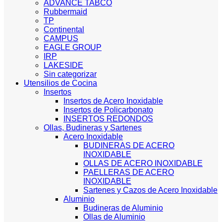
ADVANCE TABCO
Rubbermaid
TP
Continental
CAMPUS
EAGLE GROUP
IRP
LAKESIDE
Sin categorizar
Utensilios de Cocina
Insertos
Insertos de Acero Inoxidable
Insertos de Policarbonato
INSERTOS REDONDOS
Ollas, Budineras y Sartenes
Acero Inoxidable
BUDINERAS DE ACERO
INOXIDABLE
OLLAS DE ACERO INOXIDABLE
PAELLERAS DE ACERO
INOXIDABLE
Sartenes y Cazos de Acero Inoxidable
Aluminio
Budineras de Aluminio
Ollas de Aluminio