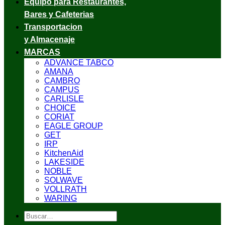
Equipo para Restaurantes,
Bares y Cafeterias
Transportacion
y Almacenaje
MARCAS
ADVANCE TABCO
AMANA
CAMBRO
CAMPUS
CARLISLE
CHOICE
CORIAT
EAGLE GROUP
GET
IRP
KitchenAid
LAKESIDE
NOBLE
SOLWAVE
VOLLRATH
WARING
Buscar
por: