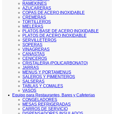
RAMEKINES
AZUCARERAS
COPAS DE ACERO INOXIDABLE
CREMERAS
TORTILLEROS
MIELERAS
PLATOS BASE DE ACERO INOXIDABLE
PLATOS DE ACERO INOXIDABLE
SERVILLETEROS
SOPERAS
VINAGRERAS
CANASTAS
CENICEROS
CRISTALERIA (POLICARBONATO)
JARRAS
MENUS Y PORTAMENUS
SALEROS Y PIMIENTEROS
SALSERAS
TABLAS Y COMALES
VASOS
Equipo para Restaurantes, Bares y Cafeterias
CONGELADORES
MESAS REFRIGERADAS
CARROS DE SERVICIO
DISPENSADORES INSULADOS