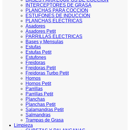
INTERCEPTORES DE GRASA
PLANCHAS PARA COCCION
ESTUFONES DE INDUCCION
PLANCHAS ELECTRICAS
Asadores
Asadores Petit
PARRILLAS ELECTRICAS
Bases y Mensulas
Estufas
Estufas Petit
Estufones
Freidoras
Freidoras Petit
Freidoras Turbo Petit
Hornos
Hornos Petit
Parrillas
Parrillas Petit
Planchas
Planchas Petit
Salamandras Petit
Salmandras
Trampas de Grasa
Limpieza