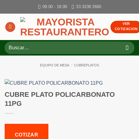
Skip
09:00 - 19:00
33 3338 3660
to
content
VER
COTIZACION
Buscar
por:
EQUIPO DE MESA
/
CUBREPLATOS
CUBRE PLATO POLICARBONATO
11PG
COTIZAR