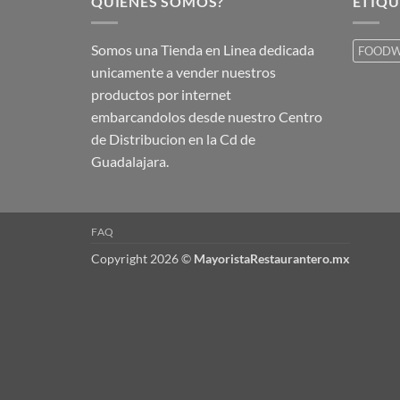
QUIENES SOMOS?
ETIQU
Somos una Tienda en Linea dedicada
FOODW
unicamente a vender nuestros
productos por internet
embarcandolos desde nuestro Centro
de Distribucion en la Cd de
Guadalajara.
FAQ
Copyright 2026 ©
MayoristaRestaurantero.mx