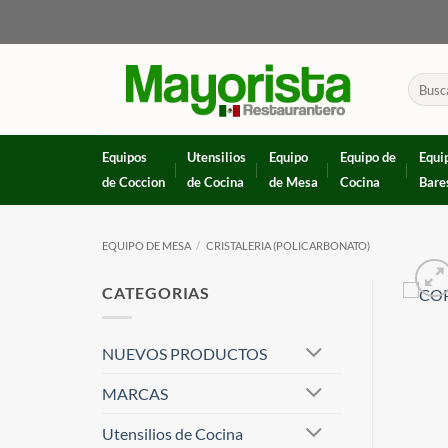
Skip
to
content
Buscar
por:
Equipos
Utensilios
Equipo
Equipo de
Equi
de Coccion
de Cocina
de Mesa
Cocina
Bare
EQUIPO DE MESA
/
CRISTALERIA (POLICARBONATO)
CATEGORIAS
NUEVOS PRODUCTOS
MARCAS
Utensilios de Cocina