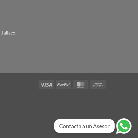
 Jalisco
Visa
PayPal
MasterCard
Cash
On
Delivery
Contacta a un Asesor