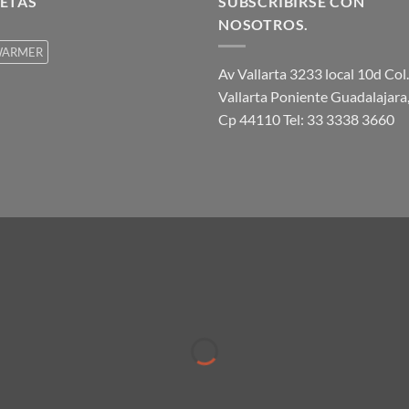
ETAS
SUBSCRIBIRSE CON
NOSOTROS.
ARMER
Av Vallarta 3233 local 10d Col.
Vallarta Poniente Guadalajara,
Cp 44110 Tel: 33 3338 3660