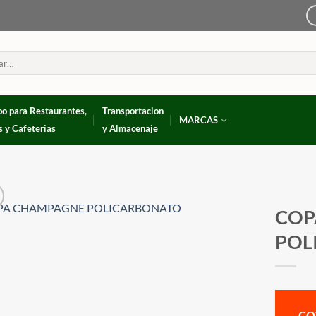
po para Restaurantes,
Transportacion
MARCAS
s y Cafeterias
y Almacenaje
COP
POL
CO