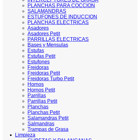
PLANCHAS PARA COCCION
SALAMANDRAS
ESTUFONES DE INDUCCION
PLANCHAS ELECTRICAS
Asadores
Asadores Petit
PARRILLAS ELECTRICAS
Bases y Mensulas
Estufas
Estufas Petit
Estufones
Freidoras
Freidoras Petit
Freidoras Turbo Petit
Hornos
Hornos Petit
Parrillas
Parrillas Petit
Planchas
Planchas Petit
Salamandras Petit
Salmandras
Trampas de Grasa
Limpieza