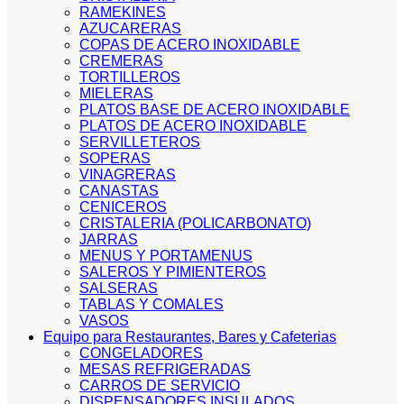
RAMEKINES
AZUCARERAS
COPAS DE ACERO INOXIDABLE
CREMERAS
TORTILLEROS
MIELERAS
PLATOS BASE DE ACERO INOXIDABLE
PLATOS DE ACERO INOXIDABLE
SERVILLETEROS
SOPERAS
VINAGRERAS
CANASTAS
CENICEROS
CRISTALERIA (POLICARBONATO)
JARRAS
MENUS Y PORTAMENUS
SALEROS Y PIMIENTEROS
SALSERAS
TABLAS Y COMALES
VASOS
Equipo para Restaurantes, Bares y Cafeterias
CONGELADORES
MESAS REFRIGERADAS
CARROS DE SERVICIO
DISPENSADORES INSULADOS