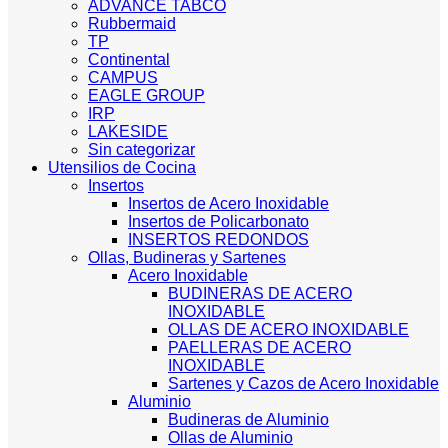
ADVANCE TABCO
Rubbermaid
TP
Continental
CAMPUS
EAGLE GROUP
IRP
LAKESIDE
Sin categorizar
Utensilios de Cocina
Insertos
Insertos de Acero Inoxidable
Insertos de Policarbonato
INSERTOS REDONDOS
Ollas, Budineras y Sartenes
Acero Inoxidable
BUDINERAS DE ACERO
INOXIDABLE
OLLAS DE ACERO INOXIDABLE
PAELLERAS DE ACERO
INOXIDABLE
Sartenes y Cazos de Acero Inoxidable
Aluminio
Budineras de Aluminio
Ollas de Aluminio