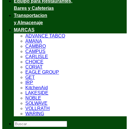
Equipo para Restaurantes,
Bares y Cafeterias
Transportacion
y Almacenaje
MARCAS
ADVANCE TABCO
AMANA
CAMBRO
CAMPUS
CARLISLE
CHOICE
CORIAT
EAGLE GROUP
GET
IRP
KitchenAid
LAKESIDE
NOBLE
SOLWAVE
VOLLRATH
WARING
Buscar
por: