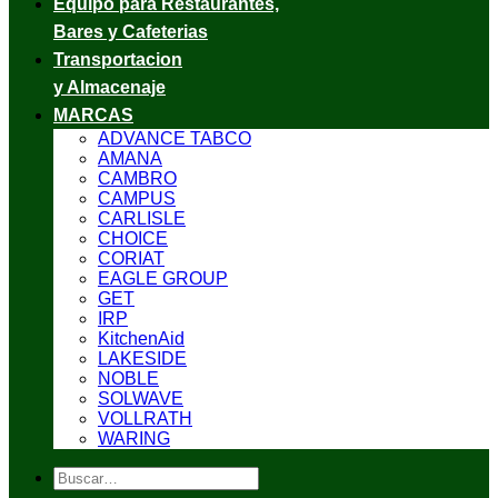
Equipo para Restaurantes,
Bares y Cafeterias
Transportacion
y Almacenaje
MARCAS
ADVANCE TABCO
AMANA
CAMBRO
CAMPUS
CARLISLE
CHOICE
CORIAT
EAGLE GROUP
GET
IRP
KitchenAid
LAKESIDE
NOBLE
SOLWAVE
VOLLRATH
WARING
Buscar
por: