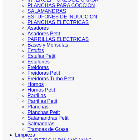
PLANCHAS PARA COCCION
SALAMANDRAS
ESTUFONES DE INDUCCION
PLANCHAS ELECTRICAS
Asadores
Asadores Petit
PARRILLAS ELECTRICAS
Bases y Mensulas
Estufas
Estufas Petit
Estufones
Freidoras
Freidoras Petit
Freidoras Turbo Petit
Hornos
Hornos Petit
Parrillas
Parrillas Petit
Planchas
Planchas Petit
Salamandras Petit
Salmandras
Trampas de Grasa
Limpieza