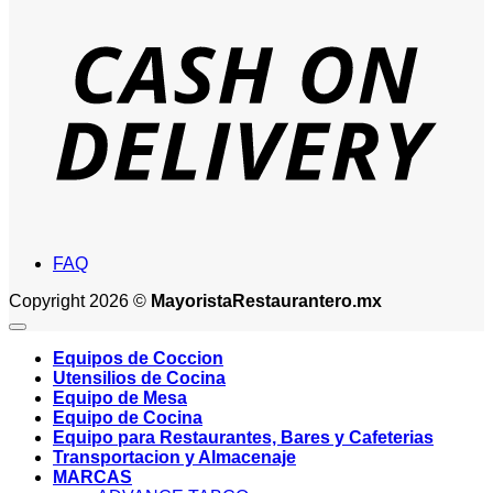
D
FAQ
Copyright 2026 ©
MayoristaRestaurantero.mx
Equipos de Coccion
Utensilios de Cocina
Equipo de Mesa
Equipo de Cocina
Equipo para Restaurantes, Bares y Cafeterias
Transportacion y Almacenaje
MARCAS