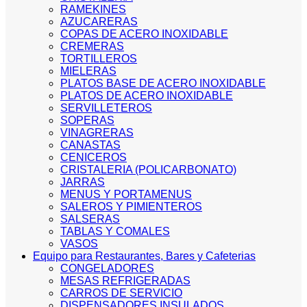
RAMEKINES
AZUCARERAS
COPAS DE ACERO INOXIDABLE
CREMERAS
TORTILLEROS
MIELERAS
PLATOS BASE DE ACERO INOXIDABLE
PLATOS DE ACERO INOXIDABLE
SERVILLETEROS
SOPERAS
VINAGRERAS
CANASTAS
CENICEROS
CRISTALERIA (POLICARBONATO)
JARRAS
MENUS Y PORTAMENUS
SALEROS Y PIMIENTEROS
SALSERAS
TABLAS Y COMALES
VASOS
Equipo para Restaurantes, Bares y Cafeterias
CONGELADORES
MESAS REFRIGERADAS
CARROS DE SERVICIO
DISPENSADORES INSULADOS