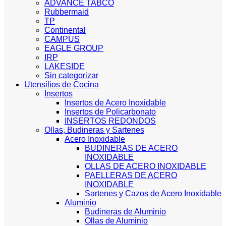
ADVANCE TABCO
Rubbermaid
TP
Continental
CAMPUS
EAGLE GROUP
IRP
LAKESIDE
Sin categorizar
Utensilios de Cocina
Insertos
Insertos de Acero Inoxidable
Insertos de Policarbonato
INSERTOS REDONDOS
Ollas, Budineras y Sartenes
Acero Inoxidable
BUDINERAS DE ACERO
INOXIDABLE
OLLAS DE ACERO INOXIDABLE
PAELLERAS DE ACERO
INOXIDABLE
Sartenes y Cazos de Acero Inoxidable
Aluminio
Budineras de Aluminio
Ollas de Aluminio