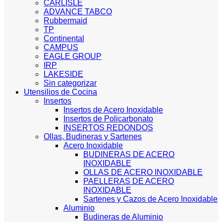
CARLISLE
ADVANCE TABCO
Rubbermaid
TP
Continental
CAMPUS
EAGLE GROUP
IRP
LAKESIDE
Sin categorizar
Utensilios de Cocina
Insertos
Insertos de Acero Inoxidable
Insertos de Policarbonato
INSERTOS REDONDOS
Ollas, Budineras y Sartenes
Acero Inoxidable
BUDINERAS DE ACERO
INOXIDABLE
OLLAS DE ACERO INOXIDABLE
PAELLERAS DE ACERO
INOXIDABLE
Sartenes y Cazos de Acero Inoxidable
Aluminio
Budineras de Aluminio