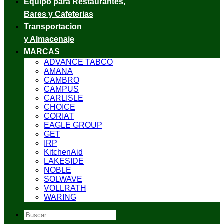
Equipo para Restaurantes,
Bares y Cafeterias
Transportacion
y Almacenaje
MARCAS
ADVANCE TABCO
AMANA
CAMBRO
CAMPUS
CARLISLE
CHOICE
CORIAT
EAGLE GROUP
GET
IRP
KitchenAid
LAKESIDE
NOBLE
SOLWAVE
VOLLRATH
WARING
Buscar
por: