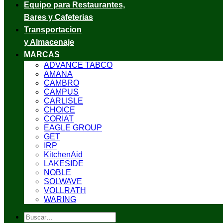
Equipo para Restaurantes,
Bares y Cafeterias
Transportacion
y Almacenaje
MARCAS
ADVANCE TABCO
AMANA
CAMBRO
CAMPUS
CARLISLE
CHOICE
CORIAT
EAGLE GROUP
GET
IRP
KitchenAid
LAKESIDE
NOBLE
SOLWAVE
VOLLRATH
WARING
Buscar