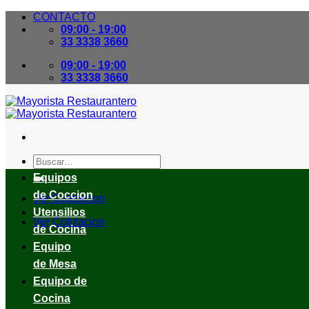
Skip
CONTACTO
to
09:00 - 19:00
content
33 3338 3660
09:00 - 19:00
33 3338 3660
Buscar
por:
Equipos
de Coccion
Ver Cotizacion
Utensilios
Ver Cotizacion
de Cocina
Equipo
de Mesa
Equipo de
Cocina