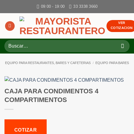
Skip
09:00 - 19:00
33 3338 3660
to
content
VER
COTIZACION
Buscar
por:
EQUIPO PARA RESTAURANTES, BARES Y CAFETERIAS
/
EQUIPO PARA BARES
CAJA PARA CONDIMENTOS 4
COMPARTIMENTOS
COTIZAR