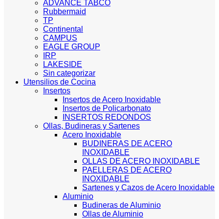
ADVANCE TABCO
Rubbermaid
TP
Continental
CAMPUS
EAGLE GROUP
IRP
LAKESIDE
Sin categorizar
Utensilios de Cocina
Insertos
Insertos de Acero Inoxidable
Insertos de Policarbonato
INSERTOS REDONDOS
Ollas, Budineras y Sartenes
Acero Inoxidable
BUDINERAS DE ACERO
INOXIDABLE
OLLAS DE ACERO INOXIDABLE
PAELLERAS DE ACERO
INOXIDABLE
Sartenes y Cazos de Acero Inoxidable
Aluminio
Budineras de Aluminio
Ollas de Aluminio