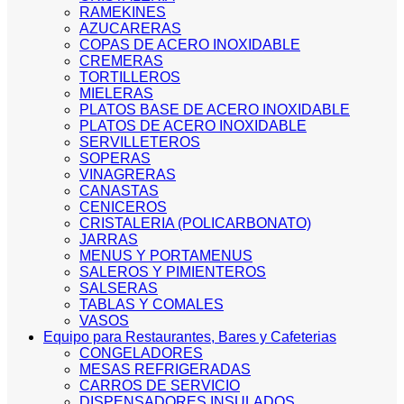
RAMEKINES
AZUCARERAS
COPAS DE ACERO INOXIDABLE
CREMERAS
TORTILLEROS
MIELERAS
PLATOS BASE DE ACERO INOXIDABLE
PLATOS DE ACERO INOXIDABLE
SERVILLETEROS
SOPERAS
VINAGRERAS
CANASTAS
CENICEROS
CRISTALERIA (POLICARBONATO)
JARRAS
MENUS Y PORTAMENUS
SALEROS Y PIMIENTEROS
SALSERAS
TABLAS Y COMALES
VASOS
Equipo para Restaurantes, Bares y Cafeterias
CONGELADORES
MESAS REFRIGERADAS
CARROS DE SERVICIO
DISPENSADORES INSULADOS