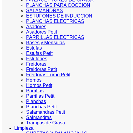
PLANCHAS PARA COCCION
SALAMANDRAS
ESTUFONES DE INDUCCION
PLANCHAS ELECTRICAS
Asadores
Asadores Petit
PARRILLAS ELECTRICAS
Bases y Mensulas
Estufas
Estufas Petit
Estufones
Freidoras
Freidoras Petit
Freidoras Turbo Petit
Hornos
Hornos Petit
Parrillas
Parrillas Petit
Planchas
Planchas Petit
Salamandras Petit
Salmandras
Trampas de Grasa
Limpieza