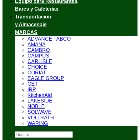
Equipo para Restaurantes,
Bares y Cafeterias
Transportacion
y Almacenaje
MARCAS
ADVANCE TABCO
AMANA
CAMBRO
CAMPUS
CARLISLE
CHOICE
CORIAT
EAGLE GROUP
GET
IRP
KitchenAid
LAKESIDE
NOBLE
SOLWAVE
VOLLRATH
WARING
Buscar
por: