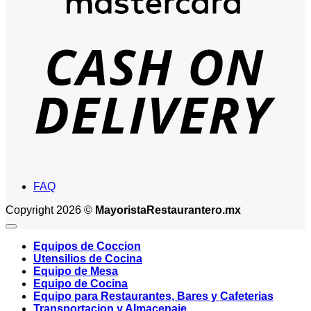
D
FAQ
Copyright 2026 ©
MayoristaRestaurantero.mx
Equipos de Coccion
Utensilios de Cocina
Equipo de Mesa
Equipo de Cocina
Equipo para Restaurantes, Bares y Cafeterias
Transportacion y Almacenaje