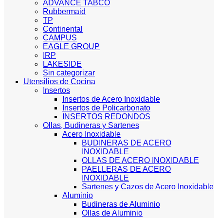
ADVANCE TABCO
Rubbermaid
TP
Continental
CAMPUS
EAGLE GROUP
IRP
LAKESIDE
Sin categorizar
Utensilios de Cocina
Insertos
Insertos de Acero Inoxidable
Insertos de Policarbonato
INSERTOS REDONDOS
Ollas, Budineras y Sartenes
Acero Inoxidable
BUDINERAS DE ACERO
INOXIDABLE
OLLAS DE ACERO INOXIDABLE
PAELLERAS DE ACERO
INOXIDABLE
Sartenes y Cazos de Acero Inoxidable
Aluminio
Budineras de Aluminio
Ollas de Aluminio