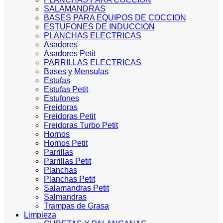
SALAMANDRAS
BASES PARA EQUIPOS DE COCCION
ESTUFONES DE INDUCCION
PLANCHAS ELECTRICAS
Asadores
Asadores Petit
PARRILLAS ELECTRICAS
Bases y Mensulas
Estufas
Estufas Petit
Estufones
Freidoras
Freidoras Petit
Freidoras Turbo Petit
Hornos
Hornos Petit
Parrillas
Parrillas Petit
Planchas
Planchas Petit
Salamandras Petit
Salmandras
Trampas de Grasa
Limpieza