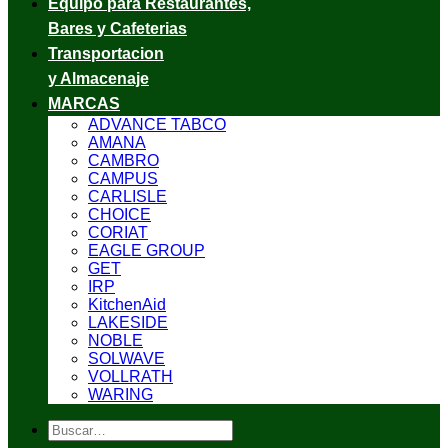
Equipo para Restaurantes,
Bares y Cafeterias
Transportacion
y Almacenaje
MARCAS
ADVANCE TABCO
AMANA
CAMBRO
CAMPUS
CARLISLE
CHOICE
CORIAT
EAGLE GROUP
GET
IRP
KitchenAid
LAKESIDE
NOBLE
SOLWAVE
VOLLRATH
WARING
Buscar
por: