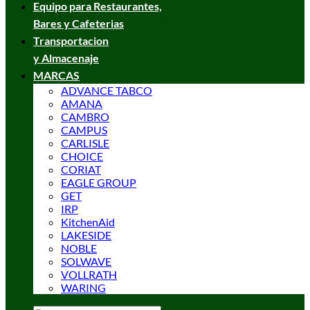
Equipo para Restaurantes,
Bares y Cafeterias
Transportacion
y Almacenaje
MARCAS
ADVANCE TABCO
AMANA
CAMBRO
CAMPUS
CARLISLE
CHOICE
CORIAT
EAGLE GROUP
GET
IRP
KitchenAid
LAKESIDE
NOBLE
SOLWAVE
VOLLRATH
WARING