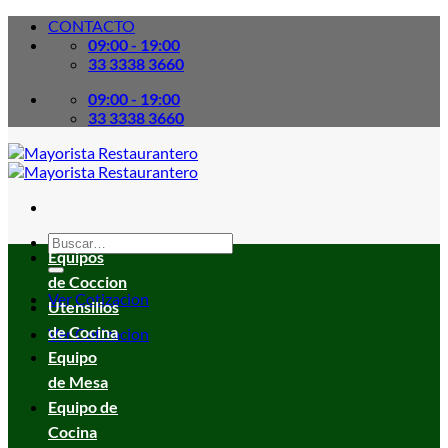
Skip
CONTACTO
to
09:00 - 19:00
content
33 3338 3660
09:00 - 19:00
33 3338 3660
Buscar
Equipos
por:
de Coccion
Ver Cotizacion
Utensilios
de Cocina
Ver Cotizacion
Equipo
de Mesa
Equipo de
Cocina