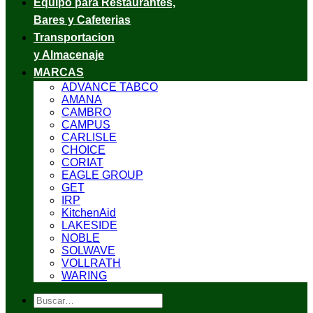
Equipo para Restaurantes,
Bares y Cafeterias
Transportacion
y Almacenaje
MARCAS
ADVANCE TABCO
AMANA
CAMBRO
CAMPUS
CARLISLE
CHOICE
CORIAT
EAGLE GROUP
GET
IRP
KitchenAid
LAKESIDE
NOBLE
SOLWAVE
VOLLRATH
WARING
Buscar
por: