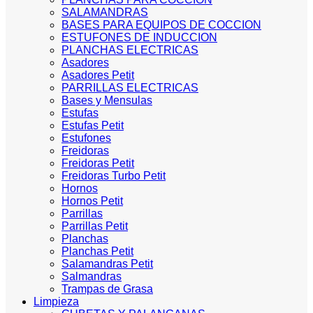
SALAMANDRAS
BASES PARA EQUIPOS DE COCCION
ESTUFONES DE INDUCCION
PLANCHAS ELECTRICAS
Asadores
Asadores Petit
PARRILLAS ELECTRICAS
Bases y Mensulas
Estufas
Estufas Petit
Estufones
Freidoras
Freidoras Petit
Freidoras Turbo Petit
Hornos
Hornos Petit
Parrillas
Parrillas Petit
Planchas
Planchas Petit
Salamandras Petit
Salmandras
Trampas de Grasa
Limpieza