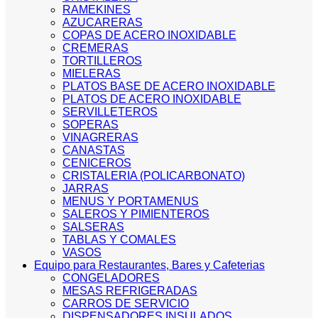
RAMEKINES
AZUCARERAS
COPAS DE ACERO INOXIDABLE
CREMERAS
TORTILLEROS
MIELERAS
PLATOS BASE DE ACERO INOXIDABLE
PLATOS DE ACERO INOXIDABLE
SERVILLETEROS
SOPERAS
VINAGRERAS
CANASTAS
CENICEROS
CRISTALERIA (POLICARBONATO)
JARRAS
MENUS Y PORTAMENUS
SALEROS Y PIMIENTEROS
SALSERAS
TABLAS Y COMALES
VASOS
Equipo para Restaurantes, Bares y Cafeterias
CONGELADORES
MESAS REFRIGERADAS
CARROS DE SERVICIO
DISPENSADORES INSULADOS