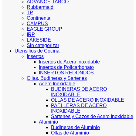
ADVANCE TABCO
Rubbermaid
TP
Continental
CAMPUS
EAGLE GROUP
IRP
LAKESIDE
Sin categorizar
Utensilios de Cocina
Insertos
Insertos de Acero Inoxidable
Insertos de Policarbonato
INSERTOS REDONDOS
Ollas, Budineras y Sartenes
Acero Inoxidable
BUDINERAS DE ACERO
INOXIDABLE
OLLAS DE ACERO INOXIDABLE
PAELLERAS DE ACERO
INOXIDABLE
Sartenes y Cazos de Acero Inoxidable
Aluminio
Budineras de Aluminio
Ollas de Aluminio