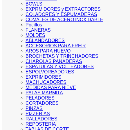
BOWLS
EXPRMIDORES y EXTRACTORES
COLADORES Y ESPUMADERAS
COMALES DE ACERO INOXIDABLE
Pocillos
FLANERAS
MOLDES
ABLANDADORES
ACCESORIOS PARA FREIR
AROS PARA HUEVO
BROCHETAS Y TRINCHADORES
CHAROLAS PANADERAS
ESPATULAS Y VOLTEADORES
ESPOLVOREADORES
EXPRIMIDORES
MACHUCADORES
MEDIDAS PARA NIEVE
PALAS MARMITA
PELADORES
CORTADORES
PINZAS
PIZZERIAS
RALLADORES
REPOSTERIA
TABLAS DE CORTE