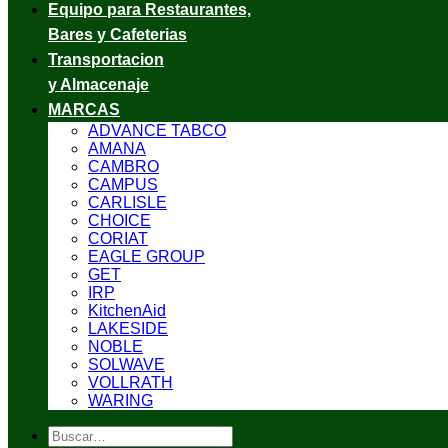
Equipo para Restaurantes,
Bares y Cafeterias
Transportacion
y Almacenaje
MARCAS
ADVANCE TABCO
AMANA
CAMBRO
CAMPUS
CARLISLE
CHOICE
CORIAT
EAGLE GROUP
GET
IRP
KitchenAid
LAKESIDE
NOBLE
SOLWAVE
VOLLRATH
WARING
Buscar