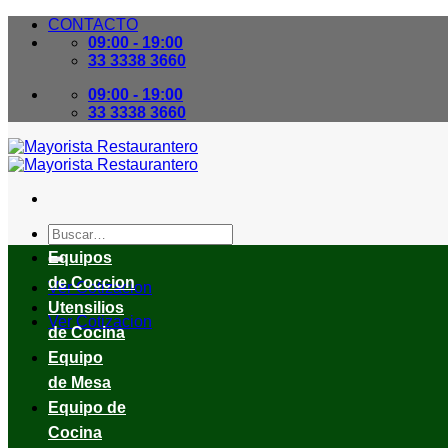
Skip
CONTACTO
to
09:00 - 19:00
content
33 3338 3660
09:00 - 19:00
33 3338 3660
Buscar
por:
Equipos
de Coccion
Ver Cotizacion
Utensilios
Ver Cotizacion
de Cocina
Equipo
de Mesa
Equipo de
Cocina