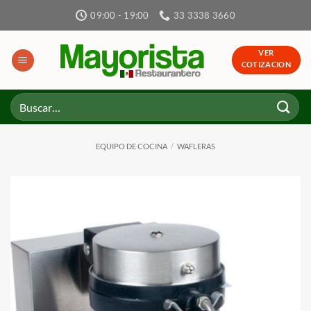
Skip
09:00 - 19:00
33 3338 3660
to
content
VER
COTIZACION
Buscar
por:
EQUIPO DE COCINA
/
WAFLERAS