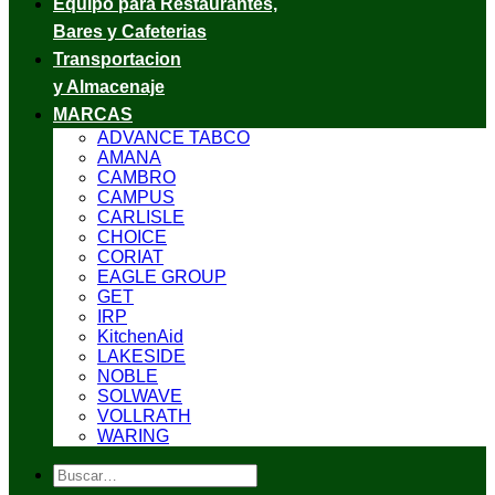
Equipo para Restaurantes,
Bares y Cafeterias
Transportacion
y Almacenaje
MARCAS
ADVANCE TABCO
AMANA
CAMBRO
CAMPUS
CARLISLE
CHOICE
CORIAT
EAGLE GROUP
GET
IRP
KitchenAid
LAKESIDE
NOBLE
SOLWAVE
VOLLRATH
WARING
Buscar
por: