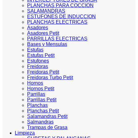
PLANCHAS PARA COCCION
SALAMANDRAS
ESTUFONES DE INDUCCION
PLANCHAS ELECTRICAS
Asadores
Asadores Petit
PARRILLAS ELECTRICAS
Bases y Mensulas
Estufas
Estufas Petit
Estufones
Freidoras
Freidoras Petit
Freidoras Turbo Petit
Hornos
Hornos Petit
Parrillas
Parrillas Petit
Planchas
Planchas Petit
Salamandras Petit
Salmandras
Trampas de Grasa
Limpieza