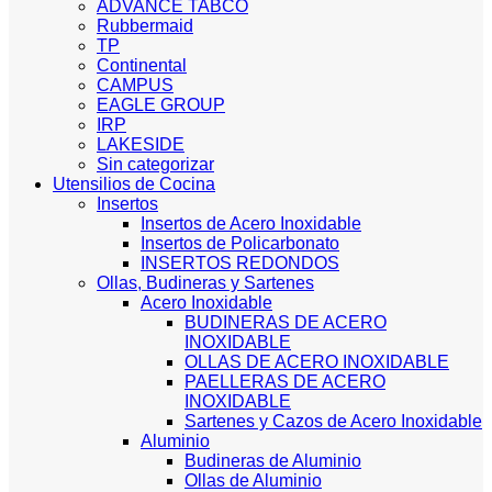
ADVANCE TABCO
Rubbermaid
TP
Continental
CAMPUS
EAGLE GROUP
IRP
LAKESIDE
Sin categorizar
Utensilios de Cocina
Insertos
Insertos de Acero Inoxidable
Insertos de Policarbonato
INSERTOS REDONDOS
Ollas, Budineras y Sartenes
Acero Inoxidable
BUDINERAS DE ACERO
INOXIDABLE
OLLAS DE ACERO INOXIDABLE
PAELLERAS DE ACERO
INOXIDABLE
Sartenes y Cazos de Acero Inoxidable
Aluminio
Budineras de Aluminio
Ollas de Aluminio