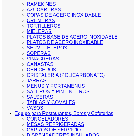
RAMEKINES
AZUCARERAS
COPAS DE ACERO INOXIDABLE
CREMERAS
TORTILLEROS
MIELERAS
PLATOS BASE DE ACERO INOXIDABLE
PLATOS DE ACERO INOXIDABLE
SERVILLETEROS
SOPERAS
VINAGRERAS
CANASTAS
CENICEROS
CRISTALERIA (POLICARBONATO)
JARRAS
MENUS Y PORTAMENUS
SALEROS Y PIMIENTEROS
SALSERAS
TABLAS Y COMALES
VASOS
Equipo para Restaurantes, Bares y Cafeterias
CONGELADORES
MESAS REFRIGERADAS
CARROS DE SERVICIO
DISPENSADORES INSULADOS